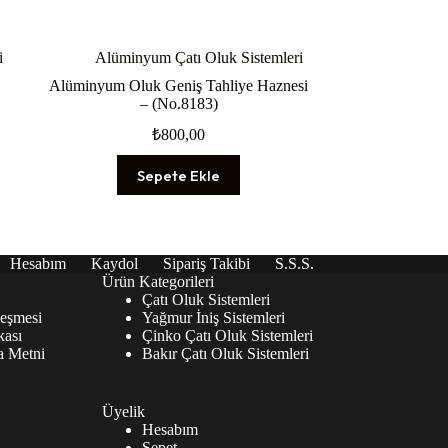
i
Alüminyum Çatı Oluk Sistemleri
Alüminyum Oluk Geniş Tahliye Haznesi
– (No.8183)
₺
800,00
Sepete Ekle
Hesabım
Kaydol
Sipariş Takibi
S.S.S.
Ürün Kategorileri
Çatı Oluk Sistemleri
leşmesi
Yağmur İniş Sistemleri
kası
Çinko Çatı Oluk Sistemleri
 Metni
Bakır Çatı Oluk Sistemleri
Üyelik
Hesabım
Sepet