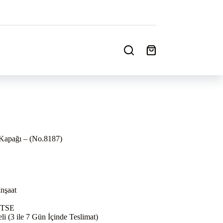
Shopping
cart
apağı – (No.8187)
nşaat
 TSE
i (3 ile 7 Gün İçinde Teslimat)