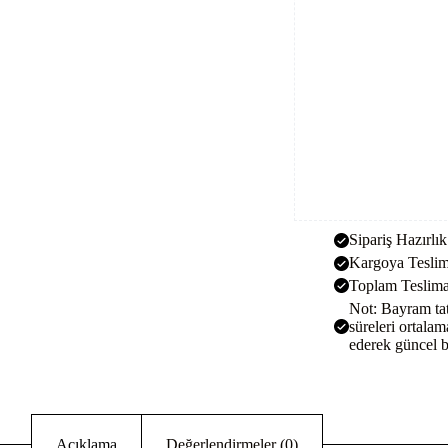
Sipariş Hazırlı
Kargoya Teslim
Toplam Teslima
Not: Bayram tat
süreleri ortalam
ederek güncel bi
Açıklama
Değerlendirmeler (0)