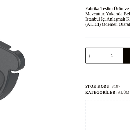
Fabrika Teslim Ürün ve 
Mevcuttur. Yukarıda Beli
İstanbul İçi Anlaşmalı K
(ALICI) Ödemeli Olarak
Alüminyum
Oval
Oluk
Kapağı
-
(No.8187)
adet
STOK KODU:
8187
KATEGORILER:
ALÜMI