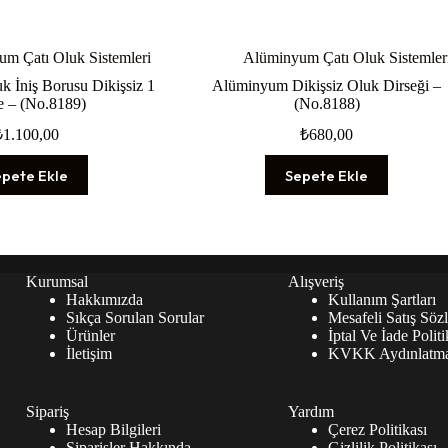
m Çatı Oluk Sistemleri
Alüminyum Çatı Oluk Sistemler
 İniş Borusu Dikişsiz 1
Alüminyum Dikişsiz Oluk Dirseği –
e – (No.8189)
(No.8188)
₺
1.100,00
₺
680,00
epete Ekle
Sepete Ekle
Kurumsal
Alışveriş
Hakkımızda
Kullanım Şartları
Sıkça Sorulan Sorular
Mesafeli Satış Söz
Ürünler
İptal Ve İade Politi
İletişim
KVKK Aydınlatma
Sipariş
Yardım
Hesap Bilgileri
Çerez Politikası
Siparişler Hakkında
Gizlilik Politikası