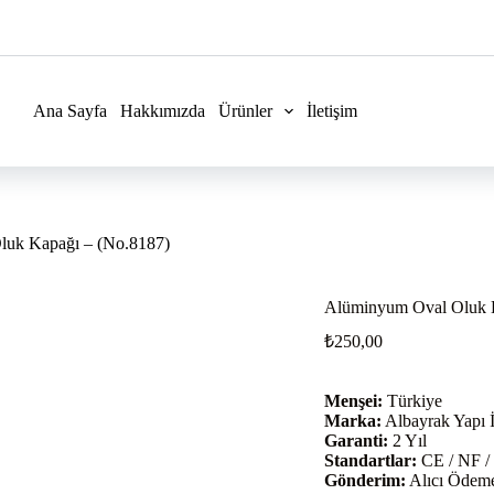
Ana Sayfa
Hakkımızda
Ürünler
İletişim
uk Kapağı – (No.8187)
Alüminyum Oval Oluk K
₺
250,00
Menşei:
Türkiye
Marka:
Albayrak Yapı İ
Garanti:
2 Yıl
Standartlar:
CE / NF /
Gönderim:
Alıcı Ödemel