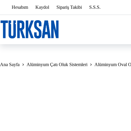
Skip
Hesabım
Kaydol
Sipariş Takibi
S.S.S.
to
content
Ana Sayfa
Alüminyum Çatı Oluk Sistemleri
Alüminyum Oval Ol