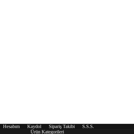
Hesabım
Kaydol
Sipariş Takibi
S.S.S.
Ürün Kategorileri