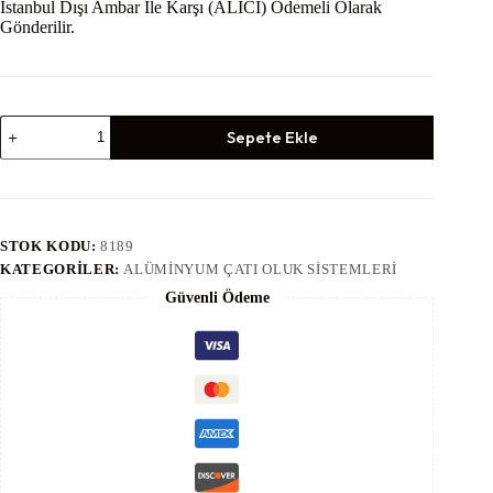
İstanbul Dışı Ambar İle Karşı (ALICI) Ödemeli Olarak
Gönderilir.
Alüminyum
Sepete Ekle
Oluk
İniş
Borusu
Dikişsiz
1
Metre
STOK KODU:
8189
-
KATEGORILER:
ALÜMINYUM ÇATI OLUK SISTEMLERI
(No.8189)
adet
Güvenli Ödeme